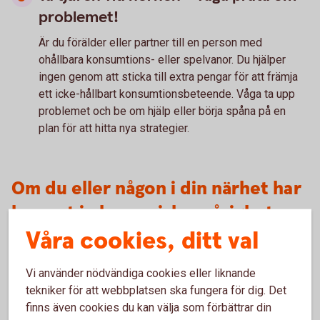
problemet!
Är du förälder eller partner till en person med
ohållbara konsumtions- eller spelvanor. Du hjälper
ingen genom att sticka till extra pengar för att främja
ett icke-hållbart konsumtionsbeteende. Våga ta upp
problemet och be om hjälp eller börja spåna på en
plan för att hitta nya strategier.
Om du eller någon i din närhet har
hamnat i ekonomiska svårigheter:
Våra cookies, ditt val
Många kommuner, och storstadsområden, erbjuder
budget- och skuldrådgivare som ger råd och stöd för
Vi använder nödvändiga cookies eller liknande
att få ordning på din ekonomi.
tekniker för att webbplatsen ska fungera för dig. Det
Konsumentverket arbetar med att hjälpa konsumenter
finns även cookies du kan välja som förbättrar din
att få ekonomin att gå ihop. På