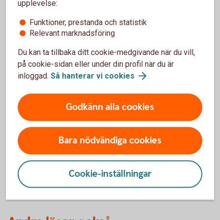
upplevelse:
konsumentverkets
webbplats
kan du testa att
Funktioner, prestanda och statistik
göra en egen budget.
Relevant marknadsföring
Hjälp med skuldsanering går att få hos
Kronofogden
Du kan ta tillbaka ditt cookie-medgivande när du vill,
på cookie-sidan eller under din profil när du är
inloggad.
Så hanterar vi
cookies
.
Vilka utgifter har du?
Godkänn alla cookies
Med Utgiftskollen håller du enkelt koll på utgifterna
och får en bra kontoöversikt. Aktivera funktionen i
Bara nödvändiga cookies
vår app och kom igång.
Få koll på dina köp med
Utgiftskollen
Cookie-inställningar