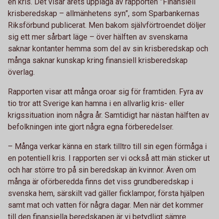
en kris. Det visar årets upplaga av rapporten ”Finansiell
krisberedskap – allmänhetens syn”, som Sparbankernas
Riksförbund publicerat. Men bakom självförtroendet döljer
sig ett mer sårbart läge – över hälften av svenskarna
saknar kontanter hemma som del av sin krisberedskap och
många saknar kunskap kring finansiell krisberedskap
överlag.
Rapporten visar att många oroar sig för framtiden. Fyra av
tio tror att Sverige kan hamna i en allvarlig kris- eller
krigssituation inom några år. Samtidigt har nästan hälften av
befolkningen inte gjort några egna förberedelser.
– Många verkar känna en stark tilltro till sin egen förmåga i
en potentiell kris. I rapporten ser vi också att män sticker ut
och har större tro på sin beredskap än kvinnor. Även om
många är oförberedda finns det viss grundberedskap i
svenska hem, särskilt vad gäller ficklampor, första hjälpen
samt mat och vatten för några dagar. Men när det kommer
till den finansiella beredskapen är vi betydligt sämre