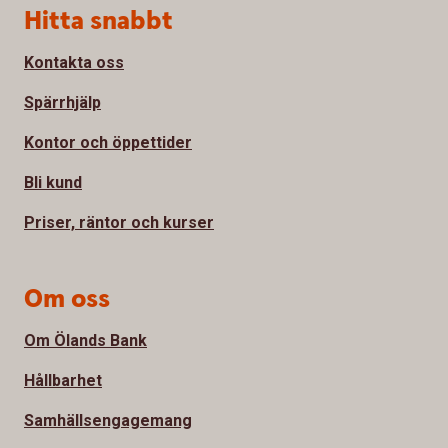
Sidfot
Hitta snabbt
Kontakta oss
Spärrhjälp
Kontor och öppettider
Bli kund
Priser, räntor och kurser
Om oss
Om Ölands Bank
Hållbarhet
Samhällsengagemang