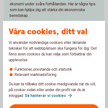
ekonomi under svåra förhållanden. Här är några tips
som kan hjälpa dig att stärka din ekonomiska
beredskap.
Våra cookies, ditt val
Vi använder nödvändiga cookies eller liknande
Skapa en budget för krislägen
tekniker för att webbplatsen ska fungera för dig. Det
finns även cookies du kan välja som förbättrar din
upplevelse:
Sparade pengar som täcker 3 månaders
utgifter.
Funktioner, prestanda och statistik
Avbetala lån med hög ränta för att minska din
Relevant marknadsföring
ekonomiska sårbarhet.
Identifiera nödvändiga utgifter och möjliga
Du kan ta tillbaka ditt cookie-medgivande när du vill,
besparingar.
på cookie-sidan eller under din profil när du är
När du gör budget, inkludera baslivsmedel och
inloggad.
Så hanterar vi
cookies
.
nödvändiga förnödenheter. Ta också höjd för
ökade kostnader vid en kris.