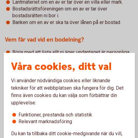
Lantmäteriet om en av er tar över en villa eller mark.
Bostadsrättsföreningen om en av er tar över
bostadsrätten ni bor i.
Banken om en av er ska ta över lånen på er bostad.
Vem får vad vid en bodelning?
Börja med att lista allt ni äger, undantaget är personliga
föremål och egendom som är enskild genom
Våra cookies, ditt val
äktenskapsförord, villkor i testamente eller gåvobrev.
Dra dina skulder från värdet av det du äger.
Lägg ihop era värden och delar beloppet lika. Det är
Vi använder nödvändiga cookies eller liknande
endast överskottet ni delar på, inte eventuella skulder
tekniker för att webbplatsen ska fungera för dig. Det
och lån.
finns även cookies du kan välja som förbättrar din
Bestäm vem som ska få vad. Du har i första hand rätt att
upplevelse:
få dina egna saker och kan ge mellanskillnaden i pengar
till den andre. Om du ska överta en bostad måste du
Funktioner, prestanda och statistik
ofta även överta de bolån som finns. Det är viktigt att
Relevant marknadsföring
banken godkänt att du tar över lånen innan
Du kan ta tillbaka ditt cookie-medgivande när du vill,
bodelningsavtalet skrivs på.