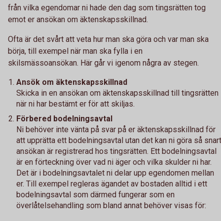
från vilka egendomar ni hade den dag som tingsrätten tog
emot er ansökan om äktenskapsskillnad.
Ofta är det svårt att veta hur man ska göra och var man ska
börja, till exempel när man ska fylla i en
skilsmässoansökan. Här går vi igenom några av stegen.
Ansök om äktenskapsskillnad
Skicka in en ansökan om äktenskapsskillnad till tingsrätten
när ni har bestämt er för att skiljas.
Förbered bodelningsavtal
Ni behöver inte vänta på svar på er äktenskapsskillnad för
att upprätta ett bodelningsavtal utan det kan ni göra så snar
ansökan är registrerad hos tingsrätten. Ett bodelningsavtal
är en förteckning över vad ni äger och vilka skulder ni har.
Det är i bodelningsavtalet ni delar upp egendomen mellan
er. Till exempel regleras ägandet av bostaden alltid i ett
bodelningsavtal som därmed fungerar som en
överlåtelsehandling som bland annat behöver visas för: