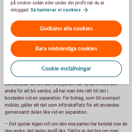
Skriv under bodelningsavtalet.
på cookie-sidan eller under din profil när du är
inloggad.
Så hanterar vi
cookies
.
Bodelning separation - om ni är sambos
Godkänn alla cookies
Om bodelningen gäller ett samboförhållande är det den dag
som samboförhållandet upphörde.
Bara nödvändiga cookies
Som sambo har man enbart rätt till hälften av det
sammanlagda nettovärdet av bostad och bohag som
införskaffats för gemensamt bruk, alltså inte till det som
Cookie-inställningar
var och en fått eller köpt för eget bruk, säger Madelén.
Det betyder att om den ena parten har flyttat in hos den
andra för att bli sambo, så har man inte rätt till del i
bostaden vid en separation. För bohag, som till exempel
möbler, gäller att det som införskaffats för att användas
gemensamt delas lika vid en separation.
– Det spelar ingen roll om den ena parten har betalat mer än
den andra, det delas ändå lika. Därför är det bra om man