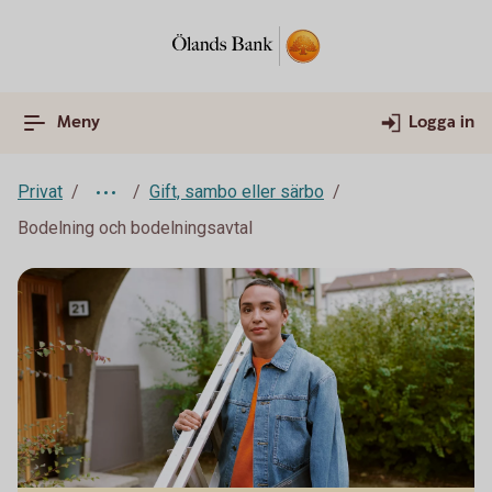
Meny
Logga in
Privat
Gift, sambo eller särbo
Bodelning och bodelningsavtal