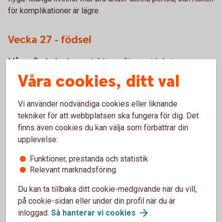
för komplikationer är lägre.
Vecka 27 - födsel
Många flygbolag har restriktioner för gravida kvinnor som
når eller överstiger 28–36 veckor, beroende på bolagets
Våra cookies, ditt val
policy. Kontrollera restriktionerna innan du bokar.
Vi använder nödvändiga cookies eller liknande
tekniker för att webbplatsen ska fungera för dig. Det
Hur kan en försäkring hjälpa?
finns även cookies du kan välja som förbättrar din
upplevelse:
Avbokning och ombokning
Funktioner, prestanda och statistik
Relevant marknadsföring
Se över försäkringens täckning för avbokning eller
Du kan ta tillbaka ditt cookie-medgivande när du vill,
ombokning av flygningen på grund av graviditetsrelaterade
på cookie-sidan eller under din profil när du är
skäl.
inloggad.
Så hanterar vi
cookies
.