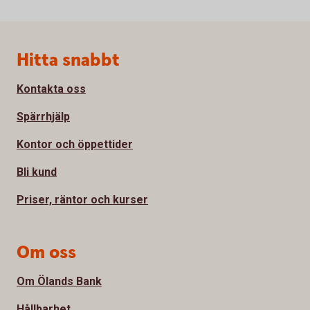
Sidfot
Hitta snabbt
Kontakta oss
Spärrhjälp
Kontor och öppettider
Bli kund
Priser, räntor och kurser
Om oss
Om Ölands Bank
Hållbarhet