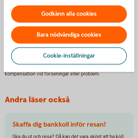
Nödsituationer
Godkänn alla cookies
Känn till försäkringens täckning för eventuella
nödsituationer under resan och för förlossning utomlands.
Bara nödvändiga cookies
Flygbolagets ansvar
Cookie-inställningar
Förstå flygbolagets ansvar och rättigheter för gravida
passagerare, inklusive eventuell assistans och
kompensation vid förseningar eller problem.
Andra läser också
Skaffa dig bankkoll inför resan!
Ska du ut och resa? Då kan det vara skönt att ha koll