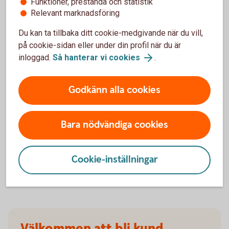
Funktioner, prestanda och statistik
försäkringarna?
Relevant marknadsföring
Du kan ta tillbaka ditt cookie-medgivande när du vill,
När slutar den tidigare ägarens försäkring att
på cookie-sidan eller under din profil när du är
gälla?
inloggad.
Så hanterar vi cookies
.
Om man övningskör och olyckan är framme,
täcker bilförsäkringen då?
Godkänn alla cookies
Gäller bilförsäkringen utanför Sverige?
Bara nödvändiga cookies
Täcker försäkringen viltolyckor?
Cookie-inställningar
Vilka bilar har en vagnskadegaranti?
Välkommen att bli kund