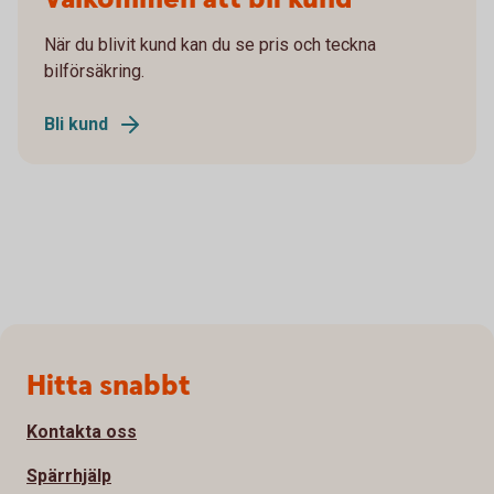
När du blivit kund kan du se pris och teckna
bilförsäkring.
Bli kund
Sidfot
Hitta snabbt
Kontakta oss
Spärrhjälp