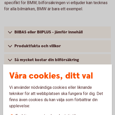
specifikt för BMW; bilförsäkringen vi erbjuder kan tecknas
för alla bilmärken, BMW är bara ett exempel.
BilBAS eller BilPLUS - jämför innehåll
Produktfakta och villkor
Så mycket kostar din bilförsäkring
Våra cookies, ditt val
Vi använder nödvändiga cookies eller liknande
Vanliga frågor om att försäkra
tekniker för att webbplatsen ska fungera för dig. Det
BMW
finns även cookies du kan välja som förbättrar din
upplevelse:
Trafik, hel och halv – vad är det för skillnad på