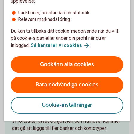
upplevelse:
legitimera dig hos den andra banken var sjätte
månad.
Funktioner, prestanda och statistik
Relevant marknadsföring
Du kan ta tillbaka ditt cookie-medgivande när du vill,
på cookie-sidan eller under din profil när du är
inloggad.
Så hanterar vi cookies
.
Vilka banker kan du lägga till?
Godkänn alla cookies
I dagsläget går det att lägga till transaktionskonton
hos dessa banker:
Handelsbanken
Bara nödvändiga cookies
ICA Banken
Nordea
SEB
Cookie-inställningar
Skandiabanken
Vi fortsätter utveckla tjänsten och framöver kommer
det gå att lägga till fler banker och kontotyper.