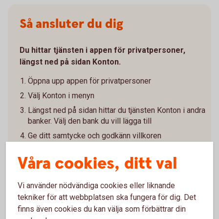
Så ansluter du dig
Du hittar tjänsten i appen för privatpersoner,
längst ned på sidan Konton.
Öppna upp appen för privatpersoner
Välj Konton i menyn
Längst ned på sidan hittar du tjänsten Konton i andra
banker. Välj den bank du vill lägga till
Ge ditt samtycke och godkänn villkoren
Legitimera dig hos den andra banken
Våra cookies, ditt val
Vänta medan vi hämtar dina konton och transaktioner
från den andra banken
Vi använder nödvändiga cookies eller liknande
Välj vilka konton du vill visa
tekniker för att webbplatsen ska fungera för dig. Det
finns även cookies du kan välja som förbättrar din
För att hålla informationen uppdaterad behöver du