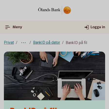
Meny
Logga in
Privat
BankID på dator
BankID på fil