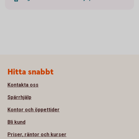
Sidfot
Hitta snabbt
Kontakta oss
Spärrhjälp
Kontor och öppettider
Bli kund
Priser, räntor och kurser