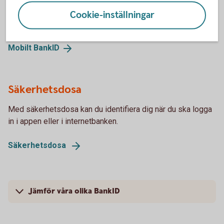
Mobilt BankID har du på din mobil. Läs om hur du beställer
Cookie-inställningar
det BankID och ta del av frågor och svar.
Mobilt
BankID
Säkerhetsdosa
Med säkerhetsdosa kan du identifiera dig när du ska logga
in i appen eller i internetbanken.
Säkerhetsdosa
Jämför våra olika BankID