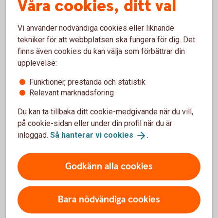
Våra cookies, ditt val
Villkor
Vi använder nödvändiga cookies eller liknande
Villkor BankID privat (pdf)
tekniker för att webbplatsen ska fungera för dig. Det
finns även cookies du kan välja som förbättrar din
upplevelse:
Funktioner, prestanda och statistik
Relevant marknadsföring
Vill du kunna logga in hos oss?
Du kan ta tillbaka ditt cookie-medgivande när du vill,
på cookie-sidan eller under din profil när du är
Om du vill logga in i internetbanken, eller appen, finns det
inloggad.
Så hanterar vi
cookies
.
två olika BankID att välja mellan. Mobilt BankID om du vill
identifiera dig på mobilen eller BankID på kort om du
föredrar datorn (ej till nyförsäljning hos oss). Du kan också
Godkänn alla cookies
använda säkerhetsdosa.
Bara nödvändiga cookies
Mobilt BankID