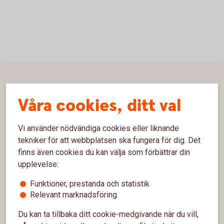
Sidfot
Hitta snabbt
Våra cookies, ditt val
Kontakta oss
Vi använder nödvändiga cookies eller liknande
Spärrhjälp
tekniker för att webbplatsen ska fungera för dig. Det
Kontor och öppettider
finns även cookies du kan välja som förbättrar din
upplevelse:
Bli kund
Funktioner, prestanda och statistik
Priser, räntor och kurser
Relevant marknadsföring
Du kan ta tillbaka ditt cookie-medgivande när du vill,