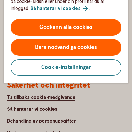
Om oss
på cookie-sidan eller under din profil när du är
inloggad.
Så hanterar vi cookies
.
Om Ölands Bank
Godkänn alla cookies
Hållbarhet
Samhällsengagemang
Bara nödvändiga cookies
Jobba hos oss
Pressrum
Cookie-inställningar
Säkerhet och integritet
Ta tillbaka cookie-medgivande
Så hanterar vi cookies
Behandling av personuppgifter