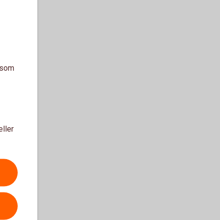
a som
eller