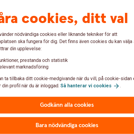
fter, budget, att spara och olika betalsätt. Hur lär
är digitala? Hur får man pengar och vad händer när
åra cookies, ditt val
ll få kunskap om dessa ämnen och att få upp ögonen
tegen
vänder nödvändiga cookies eller liknande tekniker för att
latsen ska fungera för dig. Det finns även cookies du kan välj
 arbeta i mindre grupper med uppgiften
ttrar din upplevelse:
t placera olika kostnader i förhållande till
unktioner, prestanda och statistik
everna samarbetar och får diskutera för att komma
elevant marknadsföring
har slutfört uppgiften avslutas workshopen med att
a svaren och eleverna får dela med sig av sina
n ta tillbaka ditt cookie-medgivande när du vill, på cookie-sidan 
 din profil när du är inloggad.
Så hanterar vi
cookies
.
Godkänn alla cookies
 som lärare
Bara nödvändiga cookies
ns med din klass, se filmen