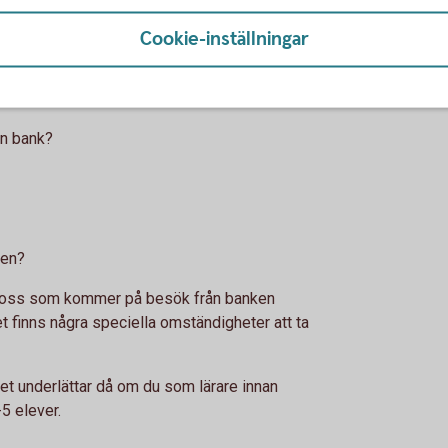
ing elevernas reflektioner efter filmen.
Cookie-inställningar
en bank?
en bank?
men?
ör oss som kommer på besök från banken
et finns några speciella omständigheter att ta
et underlättar då om du som lärare innan
5 elever.