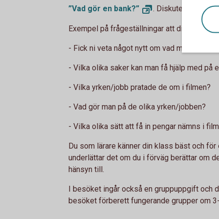
”Vad gör en
bank?”
. Diskutera gärna kr
Exempel på frågeställningar att diskutera:
- Fick ni veta något nytt om vad man gör på 
- Vilka olika saker kan man få hjälp med på 
- Vilka yrken/jobb pratade de om i filmen?
- Vad gör man på de olika yrken/jobben?
- Vilka olika sätt att få in pengar nämns i fil
Du som lärare känner din klass bäst och f
underlättar det om du i förväg berättar om d
hänsyn till.
I besöket ingår också en gruppuppgift och d
besöket förberett fungerande grupper om 3-