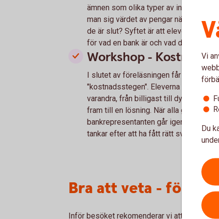
ämnen som olika typer av inkomster, utgi
man sig värdet av pengar när de flesta 
V
de är slut? Syftet är att eleverna ska
för vad en bank är och vad den gör.
Workshop - Kostnadss
Vi an
webbp
I slutet av föreläsningen får eleverna
förbä
"kostnadsstegen". Eleverna uppgift är at
F
varandra, från billigast till dyrast. El
R
fram till en lösning. När alla grupper 
bankrepresentanten går igenom de rätt
Du ka
tankar efter att ha fått rätt svar.
under
Bra att veta - för dig
Inför besöket rekomenderar vi att tillsamma