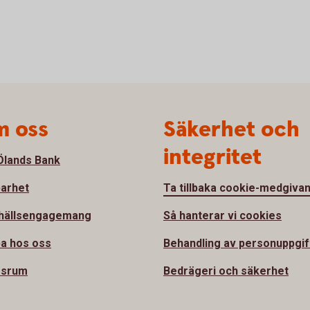
 oss
Säkerhet och
integritet
lands Bank
barhet
Ta tillbaka cookie-medgiva
hällsengagemang
Så hanterar vi cookies
a hos oss
Behandling av personuppgif
ssrum
Bedrägeri och säkerhet