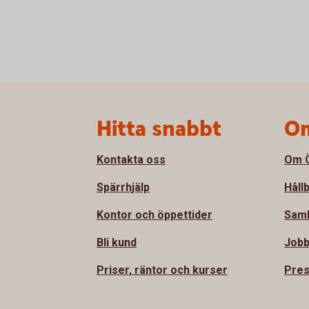
Sidfot
Hitta snabbt
Om
Kontakta oss
Om Ö
Spärrhjälp
Håll
Kontor och öppettider
Sam
Bli kund
Jobb
Priser, räntor och kurser
Pre