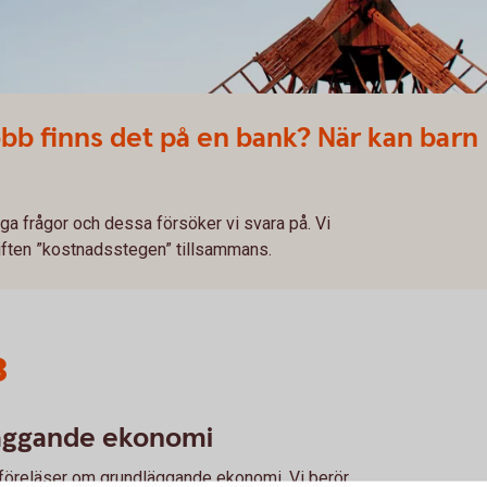
obb finns det på en bank? När kan barn
ga frågor och dessa försöker vi svara på. Vi
iften ”kostnadsstegen” tillsammans.
3
läggande ekonomi
föreläser om grundläggande ekonomi. Vi berör