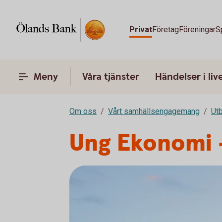
Privat
Företag
Föreningar
S
Meny
Våra tjänster
Händelser i liv
Om oss
Vårt samhällsengagemang
Utb
Ung Ekonomi -