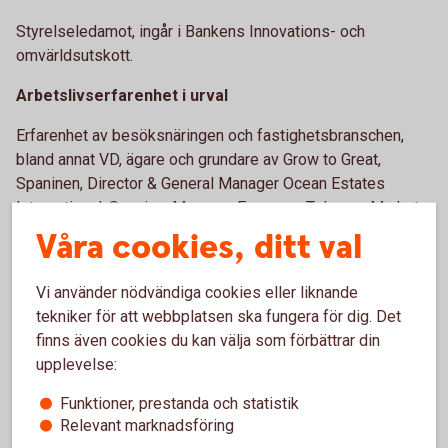
Styrelseledamot, ingår i Bankens Innovations- och
omvärldsutskott.
Arbetslivserfarenhet i urval
Erfarenhet av besöksnäringen och fastighetsbranschen,
bland annat VD, ägare och grundare av Grow to Great,
Spaninen, Director & General Manager Ocean Estates
International, Spanien, Manager European Telecom Market
Glenair Nordic, Sverige/England/USA. I styrelsen för
Våra cookies, ditt val
Ölands Bank sedan 2016.
Vi använder nödvändiga cookies eller liknande
Andra väsentliga uppdrag
tekniker för att webbplatsen ska fungera för dig. Det
Inga andra uppdrag som är av betydelse för
finns även cookies du kan välja som förbättrar din
styrelseuppdraget.
upplevelse:
Ledamotens oberoende
Funktioner, prestanda och statistik
Relevant marknadsföring
Oberoende i förhållande till bankledningen och oberoende i