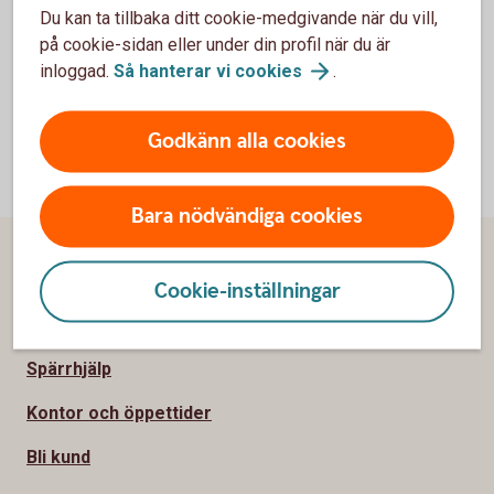
förhållande till Bankens aktieägare Sparbanksstiftelsen
Du kan ta tillbaka ditt cookie-medgivande när du vill,
Öland och Swedbank AB.
på cookie-sidan eller under din profil när du är
inloggad.
Så hanterar vi
cookies
.
Godkänn alla cookies
Bara nödvändiga cookies
Sidfot
Hitta snabbt
Cookie-inställningar
Kontakta oss
Spärrhjälp
Kontor och öppettider
Bli kund