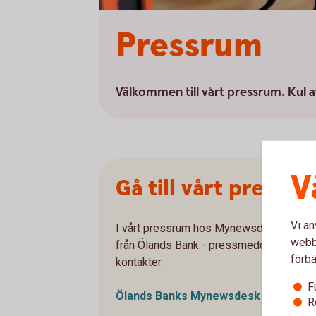
Pressrum
Välkommen till vårt pressrum. Kul at
V
Gå till vårt pressr
Vi an
I vårt pressrum hos Mynewsdesk.com hitt
webbp
från Ölands Bank - pressmeddelanden, ny
förbä
kontakter.
F
Ölands Banks
Mynewsdesk
R