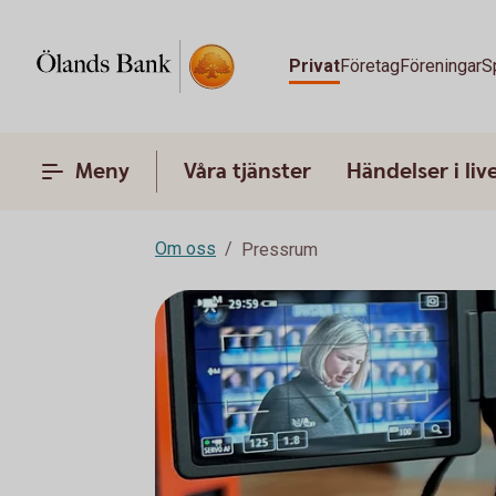
Privat
Företag
Föreningar
S
Meny
Våra tjänster
Händelser i liv
Om oss
Pressrum