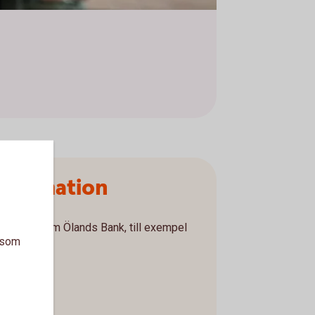
nformation
formation om Ölands Bank, till exempel
a som
ovisningar.
on