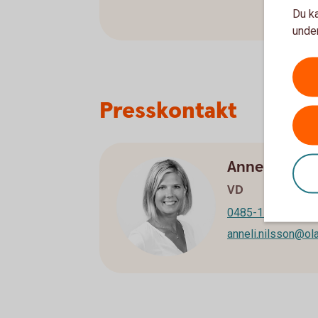
Du ka
under
Presskontakt
Anneli Nilsso
VD
0485-15001
anneli.nilsson@ol