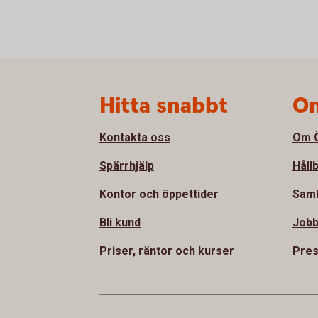
Sidfot
Hitta snabbt
Om
Kontakta oss
Om Ö
Spärrhjälp
Håll
Kontor och öppettider
Sam
Bli kund
Jobb
Priser, räntor och kurser
Pre