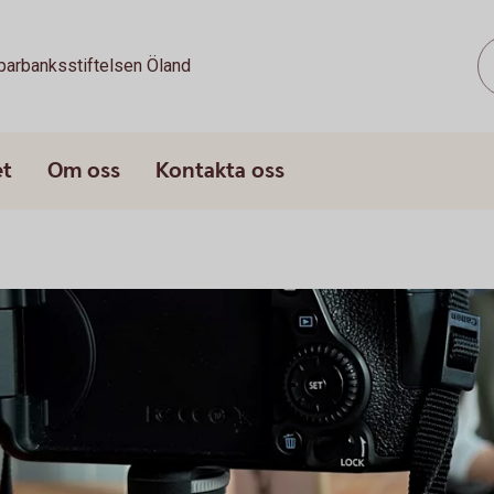
parbanksstiftelsen Öland
et
Om oss
Kontakta oss