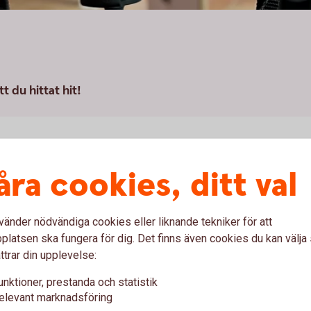
t du hittat hit!
åra cookies, ditt val
um
Ekonomisk i
vänder nödvändiga cookies eller liknande tekniker för att
ar du all pressinformation
Här hittar du ekonomisk in
latsen ska fungera för dig. Det finns även cookies du kan välj
heter, bildarkiv och
delårsrapporter och årsred
ttrar din upplevelse:
Till ekonomisk
informati
unktioner, prestanda och statistik
elevant marknadsföring