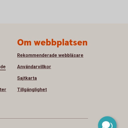
Om webbplatsen
Rekommenderade webbläsare
nde
Användarvillkor
Sajtkarta
ter
Tillgänglighet