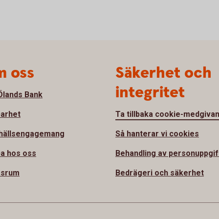
 oss
Säkerhet och
integritet
lands Bank
barhet
Ta tillbaka cookie-medgiva
hällsengagemang
Så hanterar vi cookies
a hos oss
Behandling av personuppgif
ssrum
Bedrägeri och säkerhet