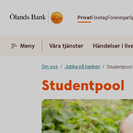
Privat
Företag
Föreningar
S
Meny
Våra tjänster
Händelser i liv
Om oss
Jobba på banken
Studentpool
Studentpool