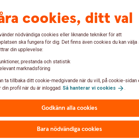
0485-150 89.
åra cookies, ditt val
mmans.
vänder nödvändiga cookies eller liknande tekniker för att
latsen ska fungera för dig. Det finns även cookies du kan välj
ttrar din upplevelse:
tudentmedarbetare
unktioner, prestanda och statistik
elevant marknadsföring
n ta tillbaka ditt cookie-medgivande när du vill, på cookie-sidan 
 din profil när du är inloggad.
Så hanterar vi
cookies
.
Godkänn alla cookies
Bara nödvändiga cookies