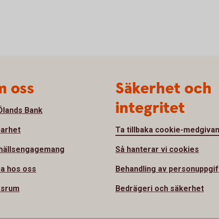
 oss
Säkerhet och
integritet
lands Bank
barhet
Ta tillbaka cookie-medgiva
hällsengagemang
Så hanterar vi cookies
a hos oss
Behandling av personuppgif
ssrum
Bedrägeri och säkerhet