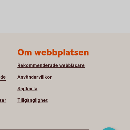
Om webbplatsen
Rekommenderade webbläsare
nde
Användarvillkor
Sajtkarta
ter
Tillgänglighet