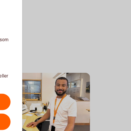
a som
eller