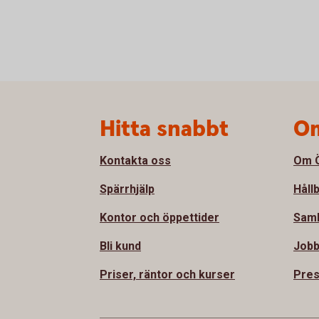
Sidfot
Hitta snabbt
Om
Kontakta oss
Om Ö
Spärrhjälp
Håll
Kontor och öppettider
Sam
Bli kund
Jobb
Priser, räntor och kurser
Pre