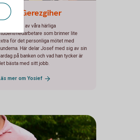
ef_Gerezgiher.jpg
Yosief Gerezgiher
osief är en av våra härliga
studentmedarbetare som brinner lite
extra för det personliga mötet med
kunderna. Här delar Josef med sig av sin
vardag på banken och vad han tycker är
det bästa med sitt jobb.
Läs mer om
Yosief