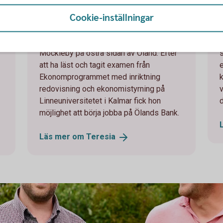
Yosi
Cookie-inställningar
Teresia Tornegård
Teresia Tornegård är uppvuxen i Norra
Y
Möckleby på östra sidan av Öland. Efter
att ha läst och tagit examen från
Ekonomprogrammet med inriktning
redovisning och ekonomistyrning på
Linneuniversitetet i Kalmar fick hon
möjlighet att börja jobba på Ölands Bank.
Läs mer om
Teresia