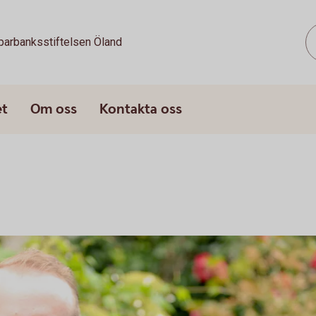
parbanksstiftelsen Öland
et
Om oss
Kontakta oss