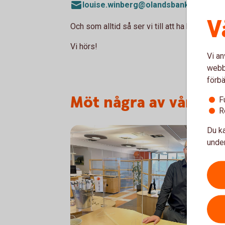
louise.winberg@olandsbank.se
eller 
V
Och som alltid så ser vi till att ha kul tillsa
Vi hörs!
Vi an
webbp
förbä
Möt några av våra s
F
R
Du ka
under