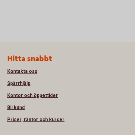
Sidfot
Hitta snabbt
Kontakta oss
Spärrhjälp
Kontor och öppettider
Bli kund
Priser, räntor och kurser