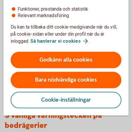
de kan hjälpa dig att få tillbaka pengarna.
Funktioner, prestanda och statistik
Ta hjälp av din omgivning, eller kontakta
Relevant marknadsföring
Brottsofferjouren där du bor.
Du kan ta tillbaka ditt cookie-medgivande när du vill,
Brottsofferjouren.
se
på cookie-sidan eller under din profil när du är
inloggad.
Så hanterar vi
cookies
.
Godkänn alla cookies
Lär dig mer om hur du kan
Bara nödvändiga cookies
skydda
dig
mot
bedragarna.
Cookie-inställningar
3 vanliga varningstecken på
bedrägerier