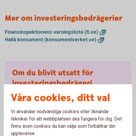
Mer om investeringsbedrägerier
Finansinspektionens varningslista
(fi.se)
Hallå konsument
(konsumentverket.se)
Om du blivit utsatt för
investeringsbedrägeri
Våra cookies, ditt val
Gör en polisanmälan
(polisen.se)
.
Ring banken, berätta vad som har hänt. Det hjälper
Vi använder nödvändiga cookies eller liknande
banken att utreda vad som hänt, vilket kan hjälpa
tekniker för att webbplatsen ska fungera för dig. Det
andra som annars riskerar att drabbas på liknande
sätt.
Kontakta oss på
banken
finns även cookies du kan välja som förbättrar din
upplevelse:
Avbryt all kontakt, även med personer som påstår att