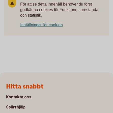
För att se detta innehåll behöver du först
godkänna cookies för Funktioner, prestanda
och statistik.
Inställningar för cookies
Sidfot
Hitta snabbt
Kontakta oss
Spärrhjälp