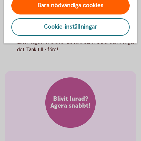
Ditt BankID är bara ditt
Bara nödvändiga cookies
Låt ingen annan använda ditt BankID, och använd det
inte själv på uppmaning av annan.
Cookie-inställningar
För bra för att vara sant?
Låter något för bra för att vara sant? Då är den troligen
det. Tänk till - före!
Blivit lurad?
Agera snabbt!