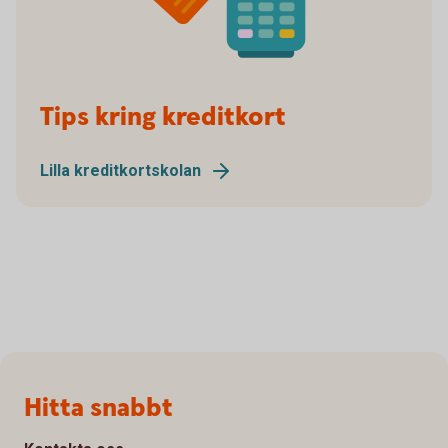
Spot Blip Your Card
Tips kring kreditkort
Lilla kreditkortskolan
Sidfot
Hitta snabbt