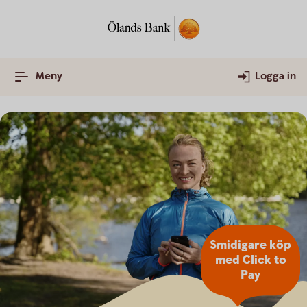
Meny
Logga in
Smidigare köp
med Click to
Pay