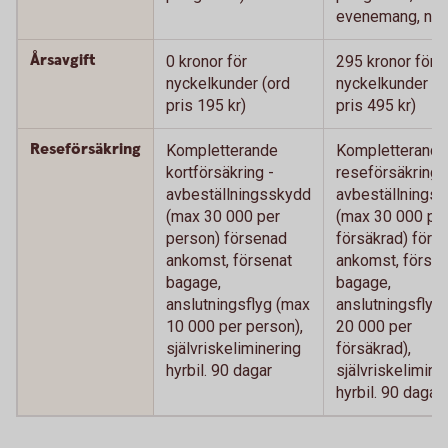
evenemang, nyc
Årsavgift
0 kronor för
295 kronor för
nyckelkunder (ord
nyckelkunder (o
pris 195 kr)
pris 495 kr)
Reseförsäkring
Kompletterande
Kompletterande
kortförsäkring -
reseförsäkring 
avbeställningsskydd
avbeställnings
(max 30 000 per
(max 30 000 pe
person) försenad
försäkrad) förs
ankomst, försenat
ankomst, försen
bagage,
bagage,
anslutningsflyg (max
anslutningsflyg
10 000 per person),
20 000 per
självriskeliminering
försäkrad),
hyrbil. 90 dagar
självriskelimine
hyrbil. 90 dagar