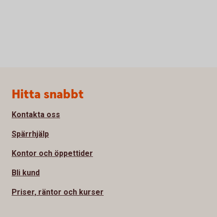
Sidfot
Hitta snabbt
Kontakta oss
Spärrhjälp
Kontor och öppettider
Bli kund
Priser, räntor och kurser