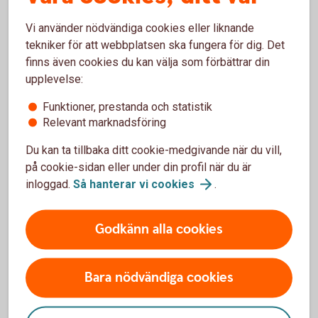
Vi använder nödvändiga cookies eller liknande
Vanliga frågor och svar om
tekniker för att webbplatsen ska fungera för dig. Det
Företagsobligationer
finns även cookies du kan välja som förbättrar din
upplevelse:
Vem kan köpa företagsobligationer?
Funktioner, prestanda och statistik
Relevant marknadsföring
Vilken är lägsta placeringsvolymen?
Du kan ta tillbaka ditt cookie-medgivande när du vill,
på cookie-sidan eller under din profil när du är
Vilka faciliteter behövs för att kunna handla?
inloggad.
Så hanterar vi
cookies
.
Godkänn alla cookies
Ränteplaceringar
Bara nödvändiga cookies
Bostadsobligationer