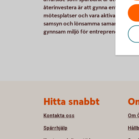
återinvestera är att gynna entreprenör
mötesplatser och vara aktiva i nätverk
samsyn och lönsamma samarbeten kan 
gynnsam miljö för entreprenörskap.
Sidfot
Hitta snabbt
Om
Kontakta oss
Om Ö
Spärrhjälp
Håll