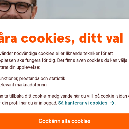
åra cookies, ditt val
vänder nödvändiga cookies eller liknande tekniker för att
latsen ska fungera för dig. Det finns även cookies du kan välj
ttrar din upplevelse:
unktioner, prestanda och statistik
elevant marknadsföring
n ta tillbaka ditt cookie-medgivande när du vill, på cookie-sidan 
 din profil när du är inloggad.
Så hanterar vi
cookies
.
retagande och tillväxt på Öland. Grunden i vår
Godkänn alla cookies
era vinster i det lokala samhället. Ett sätt för oss att