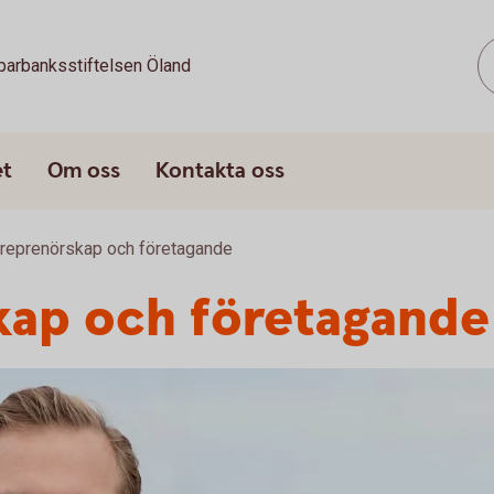
parbanksstiftelsen Öland
et
Om oss
Kontakta oss
treprenörskap och företagande
kap och företagande