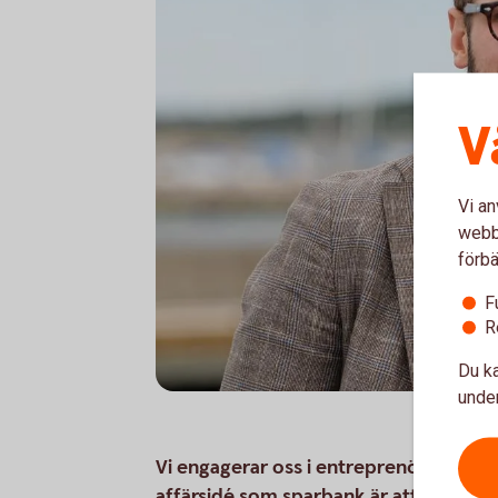
V
Vi an
webbp
förbä
F
R
Du ka
under
Vi engagerar oss i entreprenörskap, fö
affärsidé som sparbank är att återinvest