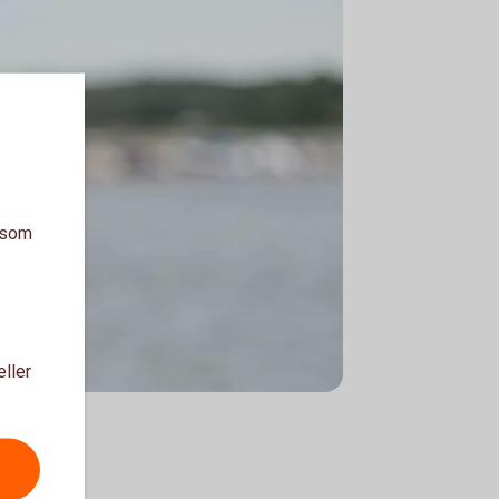
a som
eller