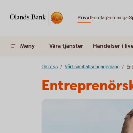
Privat
Företag
Föreningar
S
Meny
Våra tjänster
Händelser i liv
Om oss
Vårt samhällsengagemang
En
Entreprenörs