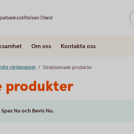
parbanksstiftelsen Öland
rksamhet
Om oss
Kontakta oss
andra värdepapper
Strukturerade produkter
e produkter
a Spax Nu och Bevis Nu.