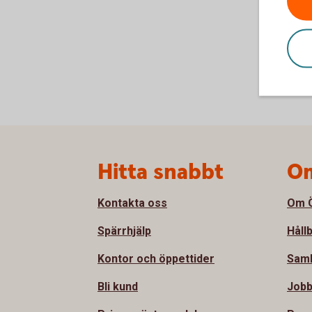
Sidfot
Hitta snabbt
Om
Kontakta oss
Om Ö
Spärrhjälp
Håll
Kontor och öppettider
Sam
Bli kund
Jobb