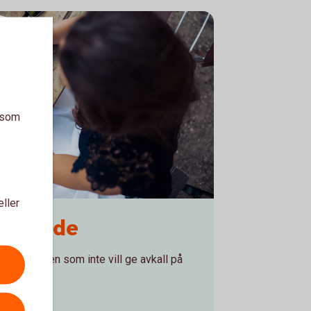
a som
eller
turerade
investeraren som inte vill ge avkall på
dukter