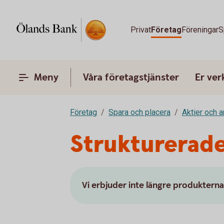
Privat
Företag
Föreningar
S
Meny
Våra företagstjänster
Er ve
Företag
Spara och placera
Aktier och 
Strukturerad
Vi erbjuder inte längre produktern