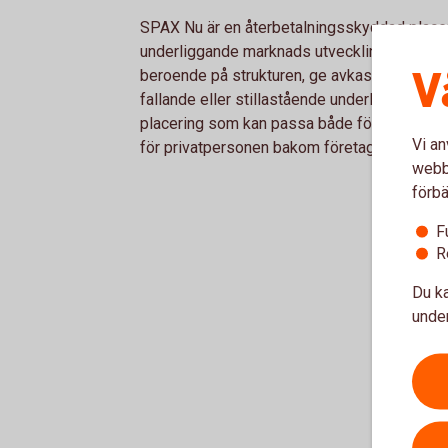
SPAX Nu är en återbetalningsskyddad placer
underliggande marknads utveckling till en be
V
beroende på strukturen, ge avkastningspoten
fallande eller stillastående underliggande 
placering som kan passa både företaget, in
Vi an
för privatpersonen bakom företaget.
webbp
förbä
F
R
Du ka
under