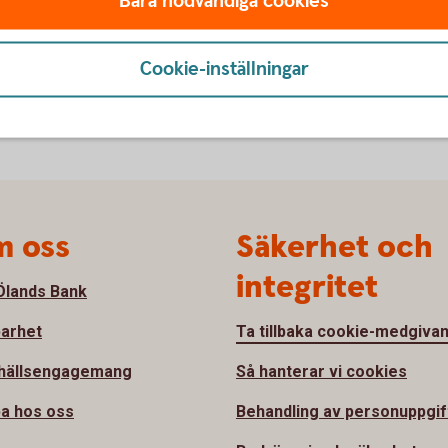
Bara nödvändiga cookies
Cookie-inställningar
 oss
Säkerhet och
integritet
lands Bank
barhet
Ta tillbaka cookie-medgiva
hällsengagemang
Så hanterar vi cookies
a hos oss
Behandling av personuppgif